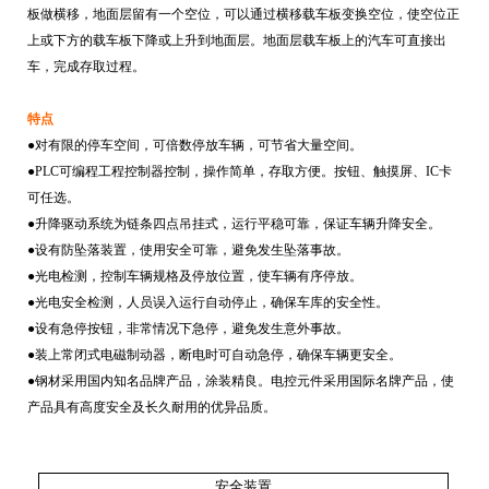
板做横移，地面层留有一个空位，可以通过横移载车板变换空位，使空位正
上或下方的载车板下降或上升到地面层。地面层载车板上的汽车可直接出
车，完成存取过程。
特点
●对有限的停车空间，可倍数停放车辆，可节省大量空间。
●
PLC
可编程工程控制器控制，操作简单，存取方便。按钮、触摸屏、
IC
卡
可任选。
●升降驱动系统为链条四点吊挂式，运行平稳可靠，保证车辆升降安全。
●设有防坠落装置，使用安全可靠，避免发生坠落事故。
●光电检测，控制车辆规格及停放位置，使车辆有序停放。
●光电安全检测，人员误入运行自动停止，确保车库的安全性。
●设有急停按钮，非常情况下急停，避免发生意外事故。
●装上常闭式电磁制动器，断电时可自动急停，确保车辆更安全。
●钢材采用国内知名品牌产品，涂装精良。电控元件采用国际名牌产品，使
产品具有高度安全及长久耐用的优异品质。
安全装置