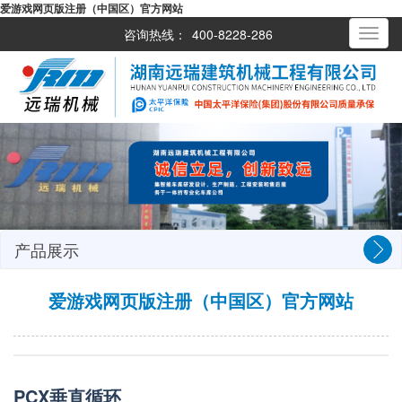
爱游戏网页版注册（中国区）官方网站
咨询热线：
400-8228-286
Toggle
navigati
产品展示
爱游戏网页版注册（中国区）官方网站
PCX垂直循环