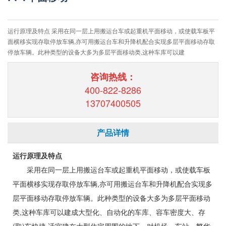
运行原理及特点 采用在同一层上用搬运台车或起重机平面移动，或使载车板平
面横移实现存取停放车辆,亦可用搬运台车和升降机配合实现多层平面移动存取
停放车辆。此种类型的设备大多为多层平面移动类,这种车库可以建
咨询热线：
400-822-8286
13707400505
产品详情
运行原理及特点
采用在同一层上用搬运台车或起重机平面移动，或使载车板
平面横移实现存取停放车辆,亦可用搬运台车和升降机配合实现多
层平面移动存取停放车辆。此种类型的设备大多为多层平面移动
类,这种车库可以建成大型化、自动化的车库、容车密度大、存