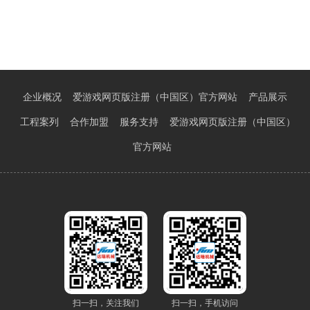
企业概况
爱游戏网页版注册（中国区）官方网站
产品展示
工程案列
合作加盟
服务支持
爱游戏网页版注册（中国区）
官方网站
扫一扫，关注我们
扫一扫，手机访问