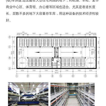
(取)车快捷,适宜建在大型住宅周围的地下，对机场、车站、繁华
商业中心区、体育馆、办公楼等区域也适合。尤其是巷道长度
长、层数不多的地下大容量存车库，用这种设备的技术经济性较
好。