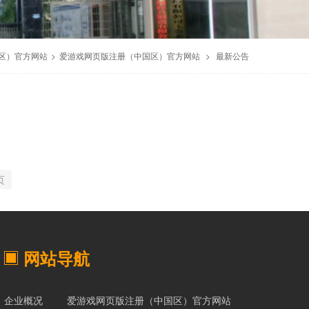
区）官方网站
>
爱游戏网页版注册（中国区）官方网站
>
最新公告
页
网站导航
企业概况
爱游戏网页版注册（中国区）官方网站