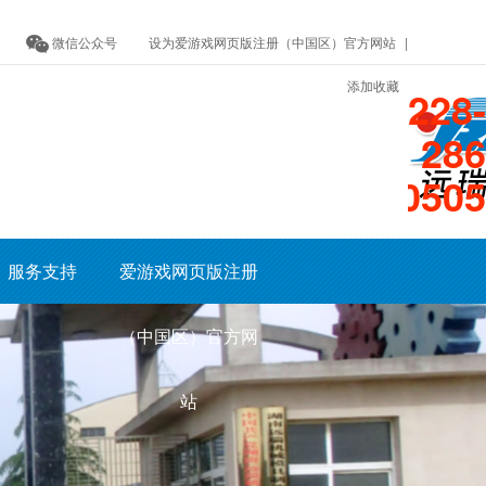
微信公众号
设为爱游戏网页版注册（中国区）官方网站
|
添加收藏
400-8228-
286
13707400505
服务支持
爱游戏网页版注册
（中国区）官方网
站